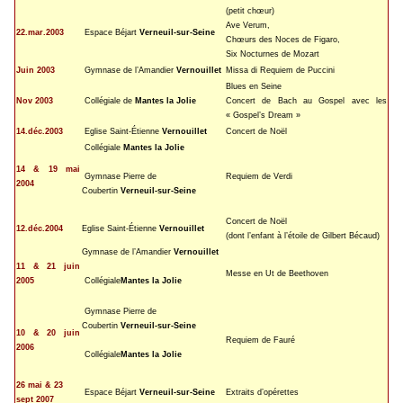
(petit chœur)
Ave Verum,
22.mar.2003
Espace Béjart
Verneuil-sur-Seine
Chœurs des Noces de Figaro,
Six Nocturnes de Mozart
Juin 2003
Gymnase de l’Amandier
Vernouillet
Missa di Requiem de Puccini
Blues en Seine
Nov 2003
Collégiale de
Mantes la Jolie
Concert de Bach au Gospel avec les
« Gospel’s Dream »
14.déc.2003
Eglise Saint-Étienne
Vernouillet
Concert de Noël
Collégiale
Mantes la Jolie
14 & 19 mai
Gymnase Pierre de
Requiem de Verdi
2004
Coubertin
Verneuil-sur-Seine
Concert de Noël
12.déc.2004
Eglise Saint-Étienne
Vernouillet
(dont l’enfant à l’étoile de Gilbert Bécaud)
Gymnase de l’Amandier
Vernouillet
11 & 21 juin
Messe en Ut de Beethoven
2005
Collégiale
Mantes la Jolie
Gymnase Pierre de
Coubertin
Verneuil-sur-Seine
10 & 20 juin
Requiem de Fauré
2006
Collégiale
Mantes la Jolie
26 mai
& 23
Espace Béjart
Verneuil-sur-Seine
Extraits d’opérettes
sept 2007