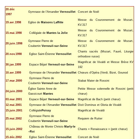
20.déc
Gymnase de l’Amandier
Vernouillet
Concert de Noël
1997
Messe du Couronnement de Mozart,
19.avr.1998
Eglise de
Maisons Laffitte
KV.317
Messe du Couronnement de Mozart,
15.mai.1998
Collégiale de
Mantes la Jolie
KV.317
Gymnase Pierre de
Messe du Couronnement de Mozart,
20.juin.1998
Coubertin
Verneuil-sur-Seine
KV.317
Chants sacrés (Mozart, Fauré, Liturgie
20.nov.1998
Eglise Saint-Étienne
Vernouillet
orthodoxe russe)
Magnificat de Vivaldi et Messe Brève KV
30.jan.1999
Espace Béjart
Verneuil-sur-Seine
192
10.avr.1999
Gymnase de l’Amandier
Vernouillet
Chœurs d’Opéra (Verdi, Bizet, Gounod
Gymnase Pierre de
17.mar.2000
Stabat Mater de Rossini
Coubertin
Verneuil-sur-Seine
Église Sainte Anne de
Petite Messe solennelle de Rossini (petit
24.juin.2000
Gassicourt
Mantes
chœur)
03.mar.2001
Espace Béjart
Verneuil-sur-Seine
Magnificat de Bach (petit chœur)
12.mai.2001
Gymnase de l’Amandier
Vernouillet
Dixit Dominus et Gloria de Vivaldi
15.juin.2001
Collégiale
Poissy
Magnificat de Vivaldi
Gymnase Pierre de
25.mai.2002
Requiem de Rutter
Coubertin
Verneuil-sur-Seine
Château de Monte Christo
Marly-le
15.juin.2002
Chants « Renaissance » (petit chœur)
–Roi
15.déc.2002
Eglise Saint-Étienne
Vernouillet
Concert de Noël