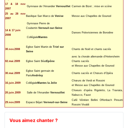
17 & 18 nov
Gymnase de l’Amandier
Vernouillet
Carmen de Bizet ; mise en scène
2007
25 au 28 nov
Basilique San Marco de
Venise
Messe aux Chapelles de Gounod
2007
Gymnase Pierre de
Coubertin
Verneuil-sur-Seine
14 & 17 juin
Danses Polovtsiennes de Borodine
2008
Collégiale
Mantes
Eglise Saint Martin de
Triel sur
30.nov.2008
Chants de Noël et chants sacrés
Seine
avec la chorale allemande d’Heitersheim
02.mai.2009
Eglise Saint Béat
Epône
Chants sacrés
et Messe aux Chapelles de Gounod
Eglise Saint germain de
30.mai.2009
Chants sacrés et Chœurs d’Opéra
Paris
Andrésy
Chœurs de Verdi et Rossini
16.juin.2009
Collégiale
Mantes la Jolie
et Messe aux Chapelles de Gounod
Choeurs d'opéra Rigoletto, La Traviata,
20.juin.2009
Salle de l'Amandier
Vernouillet
Nabucco, Faust
Café Vénitien Bellini Offenbach Pinsutti
29.nov.2009
Espace Béjart
Verneuil-sur-Seine
Rossini Vivaldi
Vous aimez chanter ?