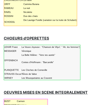
CHOSTAKOVITCH
La valse
ORFF
Carmina Burana
RAMEAU
La nuit
RAVEL
Nicolette
ROSSINI
Duo des chats
Die Launige Forelle (variation sur la truite de Schubert)
SCHOGGL
CHOEURS d'OPERETTES
LEHAR Franz
La Veuve Joyeuse : "Chanson de Vilya", " Ah, les femmes")
MESSAGER
Véronique
La Belle Hélène : "Vers tes autels"
OFFENBACH
Contes d'Hoffmann : "Barcarolle"
PLANQUETTE
Les Cloches de Corneville
STRAUSS Oscar
Rêves de Valse
VARNEY
Les Mousquetaires au Couvent
OEUVRES MISES EN SCENE INTEGRALEMENT
BIZET
Carmen