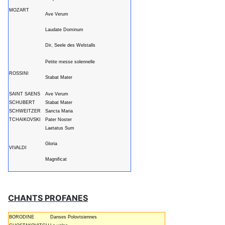
MOZART
Ave Verum
Laudate Dominum
Dir, Seele des Welstalls
Petite messe solennelle
ROSSINI
Stabat Mater
SAINT SAENS
Ave Verum
SCHUBERT
Stabat Mater
SCHWEITZER
Sancta Maria
TCHAIKOVSKI
Pater Noster
Laetatus Sum
Gloria
VIVALDI
Magnificat
CHANTS PROFANES
BORODINE
Danses Polovtsiennes