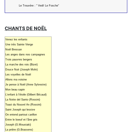
Le Trouvère : " Vedi! Le Fosche"
CHANTS DE NOËL
Venez les enfants
Une très Sainte Vierge
Noël Bressan
Les anges dans nos campagnes
Trois pauvres bergers
La marche des rois (Bizet)
Douce Nuit (Joseph Mohr)
Les voyelles de Noël
Allons ma voisine
Je pense à Noël (Anne Sylvestre)
Mon beau sapin
L'enfant à l'étoile (Gilbert Bécaud)
La Notte del Santo (Rossini)
Toast du Nouvel An (Rossini)
Saint Joseph qui lessive
On entend partout carillon
Entre le boeuf et l'âne gris
Joseph (G.Moustaki)
La prière (G.Brassens)