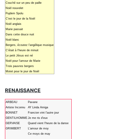
Couché sur un peu de paille
Noël nouvelet
Pujdem Spolu
C'est le jour de la Noël
Noël anglais
Marie passait
Dans cette douce nuit
Noël blanc
Bergers, écoutez l'angélique musique
C'était à l'heure de minuit
Le petit Jésus est né
Noël pour l'amour de Marie
Trois pauvres bergers
Motet pour le jour de Noël
RENAISSANCE
ARBEAU
Pavane
Artiste Inconnu
AY Linda Amiga
BONNET
Francion vint l'autre jour
GENTILHOMME
Je me ris d'eux
GERVAISE
Quand vient l'heure de la danse
GRIMBERT
L'amour de moy
Ce moys de may