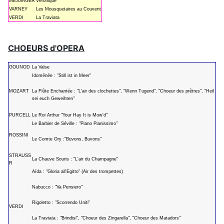
MESSAGER
Véronique
VARNEY
Les Mousquetaires au Couvent
VERDI
La Traviata
CHOEURS d'OPERA
GOUNOD
La Valse
Idoménée : "Still ist in Meer"
MOZART
La Flûte Enchantée : "L'air des clochettes", "Wenn Tugend", "Choeur des prêtres", "Heil
sei euch Geweihten"
PURCELL
Le Roi Arthur "Your Hay It is Mow'd"
Le Barbier de Séville : "Piano Pianissimo"
ROSSINI
Le Comte Ory :"Buvons, Buvons"
STRAUSS
La Chauve Souris : "L'air du Champagne"
R
Aïda : "Gloria all'Egitto" (Air des trompettes)
Nabucco : "Va Pensiero"
Rigoletto : "Scorrendo Uniti"
VERDI
La Traviata : "Brindisi", "Choeur des Zingarella", "Choeur des Matadors"