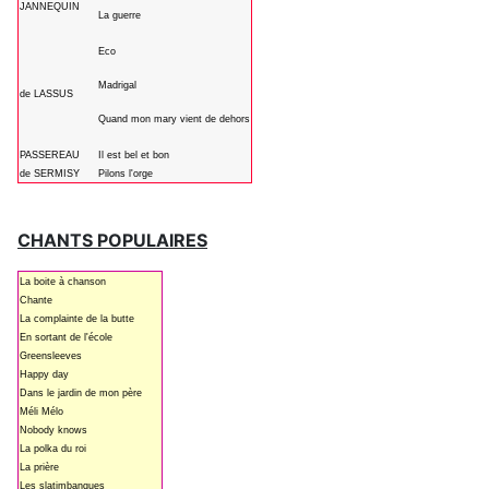
JANNEQUIN
La guerre
Eco
Madrigal
de LASSUS
Quand mon mary vient de dehors
PASSEREAU
Il est bel et bon
de SERMISY
Pilons l'orge
CHANTS POPULAIRES
La boite à chanson
Chante
La complainte de la butte
En sortant de l'école
Greensleeves
Happy day
Dans le jardin de mon père
Méli Mélo
Nobody knows
La polka du roi
La prière
Les slatimbanques