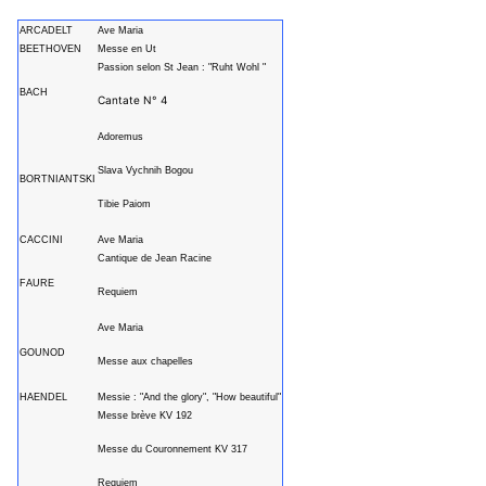
ARCADELT
Ave Maria
BEETHOVEN
Messe en Ut
Passion selon St Jean : "Ruht Wohl "
BACH
Cantate N° 4
Adoremus
Slava Vychnih Bogou
BORTNIANTSKI
Tibie Paiom
CACCINI
Ave Maria
Cantique de Jean Racine
FAURE
Requiem
Ave Maria
GOUNOD
Messe aux chapelles
HAENDEL
Messie : "And the glory", "How beautiful"
Messe brève KV 192
Messe du Couronnement KV 317
Requiem